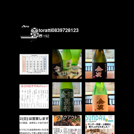
toratti0839728123
192
8月の営業カレン
期間限定！
またまた金雀入荷
ダーです！
金雀３種飲み比べ
しました！
25日は臨時休業で
セットやってま
すので、ご容赦く
す！
今回は 伝承山
廃 純米吟醸
ださい。
...
...
...
7
0
7
0
8
0
グランドメニュー
金冠黒松 緑帯に
金雀 秘伝隠生
とは別でおすすめ
なりました！
酛 純米吟醸
めメニューもご用
意してます！
以前はすっきりと
限定種、入荷しま
飲みやすいタイプ
...
した！
...
でしたが
...
6
0
10
0
9
0
7/12(日)は17時〜
お持ち帰りメニュ
姉妹店の雷鶏さん
23時で営業しま
ーです！
だぁばぁどの記事
す！
看板商品「もも炭
が掲載されまし
ご友人、ご家族と
た！
火焼き」
...