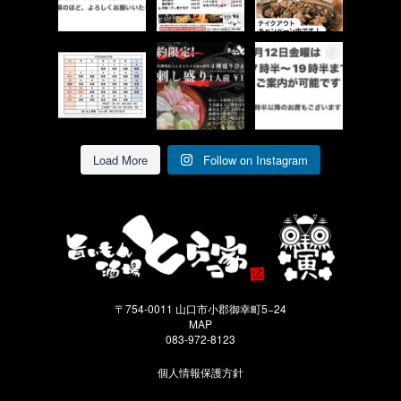
のお食事にぜひ！
テイクアウトのキ
ャンペーンお得で
...
6
0
す！
...
5
0
14
0
7月の営業カレン
ご予約限定のお刺
6月12日 金曜日
ダーです！
身盛り合わせあり
は多数のご予約を
ます！
いただいておりま
7月の19,20日はお
1人前 ４種4切
す。
...
れ 税抜1899円
休みです！
...
...
8
0
7
0
8
0
Load More
Follow on Instagram
〒754-0011 山口市小郡御幸町5−24
MAP
083-972-8123
個人情報保護方針