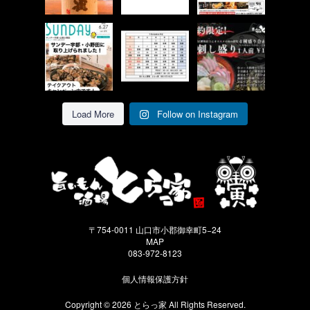
6
0
10
0
5
0
姉妹店の雷鶏さん
7月の営業カレン
ご予約限定のお刺
だぁばぁどの記事
ダーです！
身盛り合わせあり
が掲載されまし
ます！
た！
7月の19,20日はお
1人前 ４種4切
テイクアウトのキ
れ 税抜1899円
休みです！
...
ャンペーンお得で
...
す！
...
7
0
8
0
14
0
Load More
Follow on Instagram
〒754-0011 山口市小郡御幸町5−24
MAP
083-972-8123
個人情報保護方針
Copyright © 2026 とらっ家 All Rights Reserved.