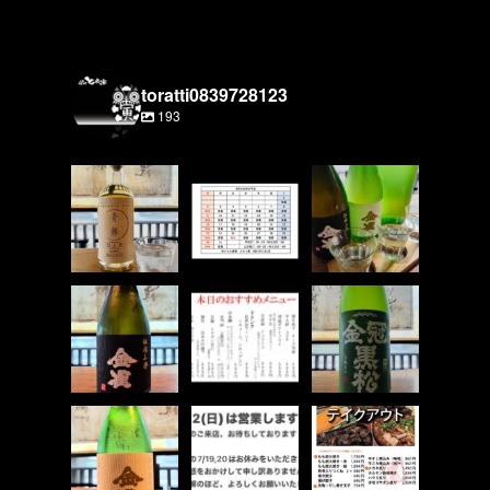
toratti0839728123
193
山口県長門市のク
8月の営業カレン
期間限定！
ラフトジン
ダーです！
金雀３種飲み比べ
「青舞 OrB」 入
25日は臨時休業で
セットやってま
荷しました！
すので、ご容赦く
す！
...
ださい。
...
...
6
0
7
0
7
0
またまた金雀入荷
グランドメニュー
金冠黒松 緑帯に
しました！
とは別でおすすめ
なりました！
めメニューもご用
今回は 伝承山
意してます！
以前はすっきりと
廃 純米吟醸
飲みやすいタイプ
...
...
でしたが
...
6
0
8
0
9
0
金雀 秘伝隠生
7/12(日)は17時〜
お持ち帰りメニュ
酛 純米吟醸
23時で営業しま
ーです！
す！
看板商品「もも炭
限定種、入荷しま
ご友人、ご家族と
火焼き」
...
のお食事にぜひ！
した！
...
...