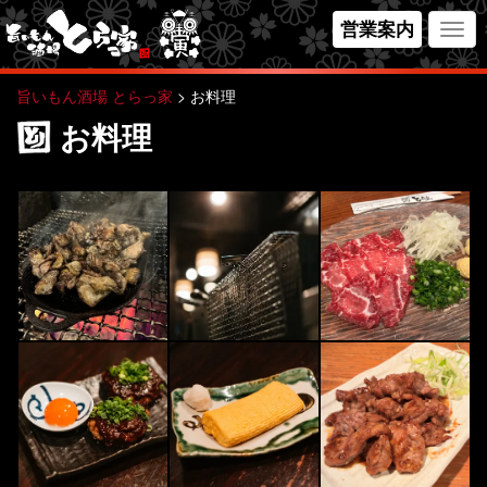
営業案内
Togg
navi
旨いもん酒場 とらっ家
>
お料理
お料理